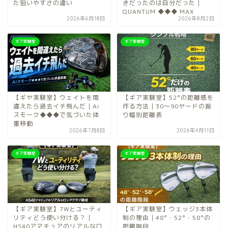
た狙いやすさの違い
きだったのは自分だった｜
QUANTUM ◆◆◆ MAX
2026年6月18日
2026年8月2日
ギア実験室
ギア実験室
【ギヤ実験室】ウェイトを間
【ギア実験室】52°の距離感を
違えたら過去イチ飛んだ｜Ai
作る方法｜30〜90ヤードの振
スモーク◆◆◆で気づいた体
り幅別距離表
重移動
2026年7月8日
2026年4月11日
ギア実験室
ギア実験室
【ギア実験室】7Wとユーティ
【ギア実験室】ウェッジ3本体
リティどう使い分ける？｜
制の理由｜48°・52°・58°の
HS40アマチュアのリアルなロ
距離階段