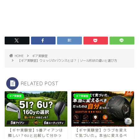
HOME
ギア実験室
【ギア実験室】ウェッジのバウンスとは？｜ソール形状の違いと選び方
RELATED POST
ギア実験室
ギア実験室
【ギヤ実験室】5番アイアンは
【ギヤ実験室】クラブを変え
難しい？6Uと比較して分かっ
て気づいた。本当に変えるべ