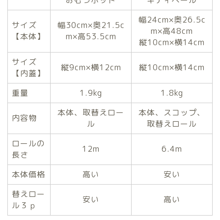
幅24cm×奥26.5c
サイズ
幅30cm×奥21.5c
m×高48cm
【本体】
m×高53.5cm
縦10cm×横14cm
サイズ
縦9cm×横12cm
縦10cm×横14cm
【内蓋】
重量
1.9kg
1.8kg
本体、取替えロー
本体、スコップ、
内容物
ル
取替えロール
ロールの
12m
6.4m
長さ
本体価格
高い
安い
替えロー
安い
高い
ル３ｐ