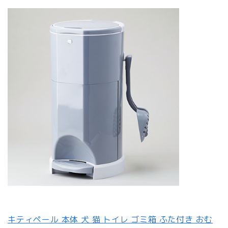
キティペール 本体 犬 猫 トイレ ゴミ箱 ふた付き おむ