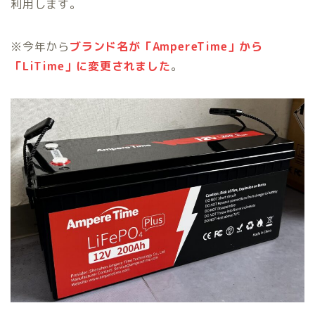
利用します。
※今年から
ブランド名が「AmpereTime」から
「LiTime」に変更されました
。