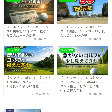
【ゴルフラウンド記録】シン
【ゴルフラウンド記録】シン
グル挑戦記#2｜スコア推移か
グル挑戦記 #8｜スコア99。見
ら見えた本当の課題
えたのは150yの壁
2026年2月11日
2026年3月9日
ラウンド記録
ラウンド記録
【シングル挑戦記 #19】79で
【ゴルフラウンド記録】シン
も最後は怖かった｜ベスト更
グル挑戦記 #15｜後半42。ス
新で見えた新しい課題
タンス幅と「打つことに集
中」の答え合わせ
2026年7月25日
2026年6月8日