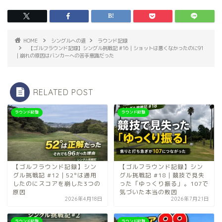
HOME
シングルへの道
ラウンド記録
【ゴルフラウンド記録】シングル挑戦記 #16｜ショットは悪くなかったのに91
｜崩れの原因はバンカーへの苦手意識だった
RELATED POST
ラウンド記録
ラウンド記録
【ゴルフラウンド記録】シン
【ゴルフラウンド記録】シン
グル挑戦記 #12｜52°は通用
グル挑戦記 #18｜競技で見失
したのにスコアを崩した3つの
った「ゆっくり振る」。107で
原因
気づいた本当の敗因
2026年4月18日
2026年7月21日
ラウンド記録
ラウンド記録