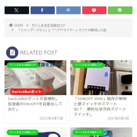
HOME
ガジュまる生活過去ログ
「シャンプーブラシ」と「ヘアドライヤー」でフケが解消した話
RELATED POST
ガジュまる生活過去ログ
ガジュまる生活過去ログ
SwitchBotボットが超便利。
「SONOFF MINI」既存の照明
加湿器のON/OFFを自動化して
と壁スイッチがスマート
みた。
化!？ 便利な双方向スマート
スイッチ。
2022年3月17日
2021年5月7日
ガジュまる生活過去ログ
ガジュまる生活過去ログ