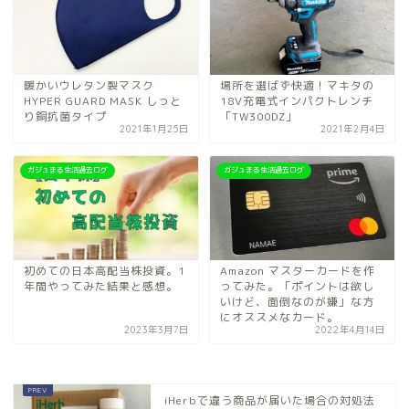
暖かいウレタン製マスク
場所を選ばず快適！マキタの
HYPER GUARD MASK しっと
18V充電式インパクトレンチ
り銅抗菌タイプ
「TW300DZ」
2021年1月25日
2021年2月4日
ガジュまる生活過去ログ
ガジュまる生活過去ログ
初めての日本高配当株投資。1
Amazon マスターカードを作
年間やってみた結果と感想。
ってみた。「ポイントは欲し
いけど、面倒なのが嫌」な方
にオススメなカード。
2023年3月7日
2022年4月14日
iHerbで違う商品が届いた場合の対処法