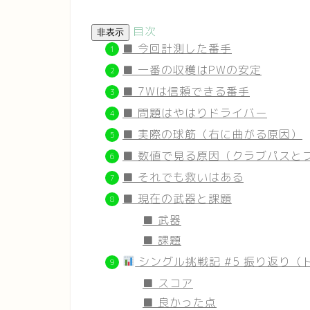
目次
非表示
■ 今回計測した番手
■ 一番の収穫はPWの安定
■ 7Wは信頼できる番手
■ 問題はやはりドライバー
■ 実際の球筋（右に曲がる原因）
■ 数値で見る原因（クラブパスと
■ それでも救いはある
■ 現在の武器と課題
■ 武器
■ 課題
シングル挑戦記 #5 振り返り
■ スコア
■ 良かった点