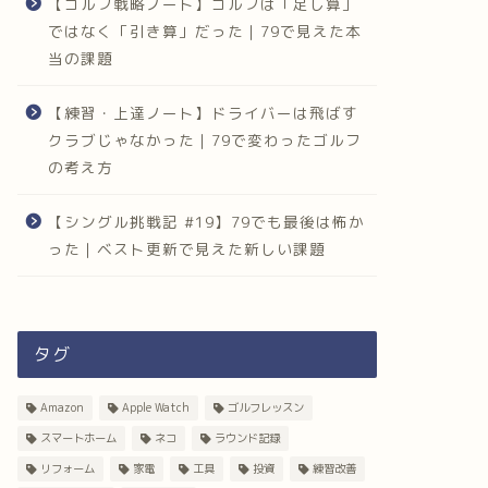
【ゴルフ戦略ノート】ゴルフは「足し算」
ではなく「引き算」だった｜79で見えた本
当の課題
【練習・上達ノート】ドライバーは飛ばす
クラブじゃなかった｜79で変わったゴルフ
の考え方
【シングル挑戦記 #19】79でも最後は怖か
った｜ベスト更新で見えた新しい課題
タグ
Amazon
Apple Watch
ゴルフレッスン
スマートホーム
ネコ
ラウンド記録
リフォーム
家電
工具
投資
練習改善