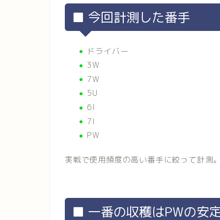
■ 今回計測した番手
ドライバー
3W
7W
5U
6I
7I
PW
実戦で使用頻度の高い番手に絞って計測
■ 一番の収穫はPWの安