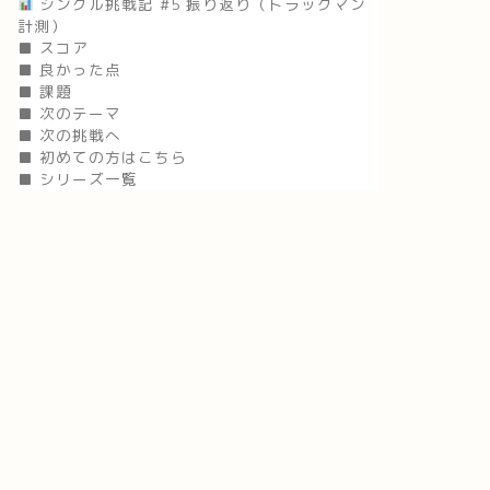
シングル挑戦記 #5 振り返り（トラックマン
計測）
■ スコア
■ 良かった点
■ 課題
■ 次のテーマ
■ 次の挑戦へ
■ 初めての方はこちら
■ シリーズ一覧