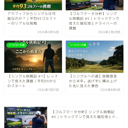
アラフィフからシングルは可
【ゴルフデータ分析】シング
能なのか？｜平均93ゴルファ
ル挑戦記 #5｜トラックマンで
ーのリアルな挑戦
見えた現在地とドライバーの
課題
2026年3月16日
2026年2月28日
シングルへの道
シングルへの道
【シングル挑戦記 #1】レッス
【シングルへの道】挑戦宣言
ンで見えた課題｜平均93から
から半年。逃げずに積み上げ
のスタート
た先に見えた景色
2026年1月31日
2026年8月4日
【ゴルフデータ分析】シングル挑戦記
#5｜トラックマンで見えた現在地とド...