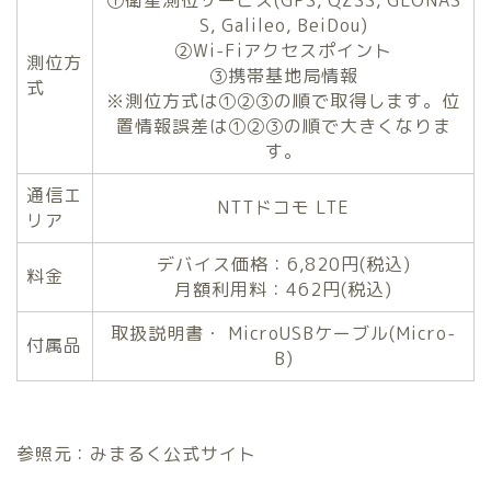
①衛星測位サービス(GPS, QZSS, GLONAS
S, Galileo, BeiDou)
②Wi-Fiアクセスポイント
測位方
③携帯基地局情報
式
※測位方式は①②③の順で取得します。位
置情報誤差は①②③の順で大きくなりま
す。
通信エ
NTTドコモ LTE
リア
デバイス価格：6,820円(税込)
料金
月額利用料：462円(税込)
取扱説明書・ MicroUSBケーブル(Micro-
付属品
B)
参照元：みまるく公式サイト