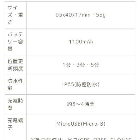
サイ
ズ・重
65x40x17mm・55g
さ
バッテ
リー容
1100mAh
量
位置更
1分・3分・5分
新頻度
防水性
IP65(防塵防水)
能
充電時
約3～4時間
間
充電端
MicroUSB(Micro-B)
子