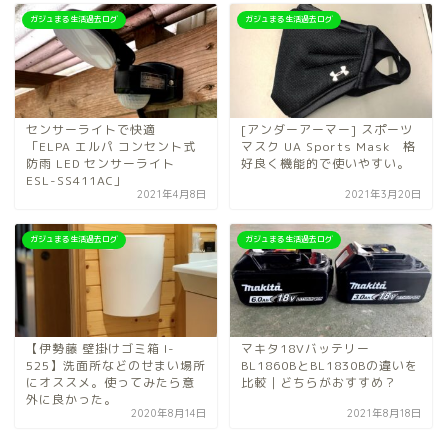
ガジュまる生活過去ログ
ガジュまる生活過去ログ
センサーライトで快適
[アンダーアーマー] スポーツ
「ELPA エルパ コンセント式
マスク UA Sports Mask 格
防雨 LED センサーライト
好良く機能的で使いやすい。
ESL-SS411AC」
2021年4月8日
2021年3月20日
ガジュまる生活過去ログ
ガジュまる生活過去ログ
【伊勢藤 壁掛けゴミ箱 I-
マキタ18Vバッテリー
525】洗面所などのせまい場所
BL1860BとBL1830Bの違いを
にオススメ。使ってみたら意
比較｜どちらがおすすめ？
外に良かった。
2020年8月14日
2021年8月18日