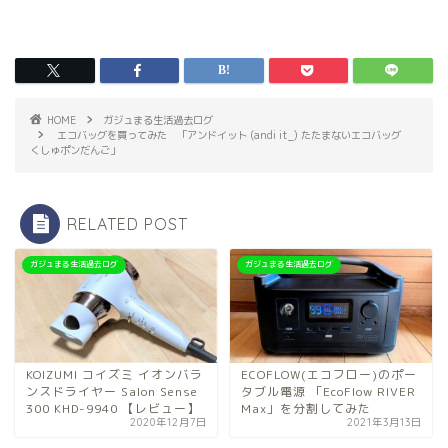
HOME
ガジュまる生活過去ログ
エコバッグを買ってみた 「アンドイット (andi it_) たたまないエコバッグ
くしゅポンだんご」
RELATED POST
ガジュまる生活過去ログ
ガジュまる生活過去ログ
KOIZUMI コイズミ イオンバラ
ECOFLOW(エコフロー)のポー
ンスドライヤー Salon Sense
タブル電源 「EcoFlow RIVER
300 KHD-9940 【レビュー】
Max」を分割してみた
2020年12月7日
2021年3月13日