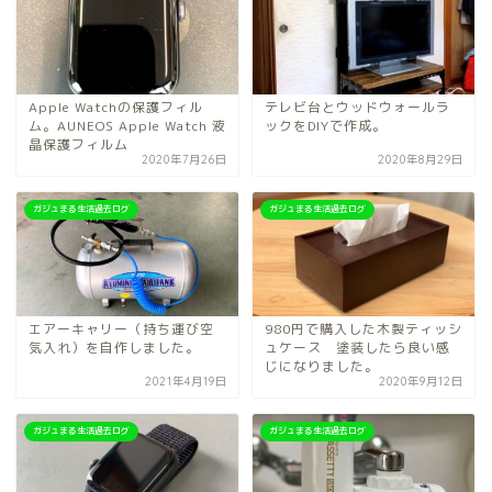
Apple Watchの保護フィル
テレビ台とウッドウォールラ
ム。AUNEOS Apple Watch 液
ックをDIYで作成。
晶保護フィルム
2020年7月26日
2020年8月29日
ガジュまる生活過去ログ
ガジュまる生活過去ログ
エアーキャリー（持ち運び空
980円で購入した木製ティッシ
気入れ）を自作しました。
ュケース 塗装したら良い感
じになりました。
2021年4月19日
2020年9月12日
ガジュまる生活過去ログ
ガジュまる生活過去ログ