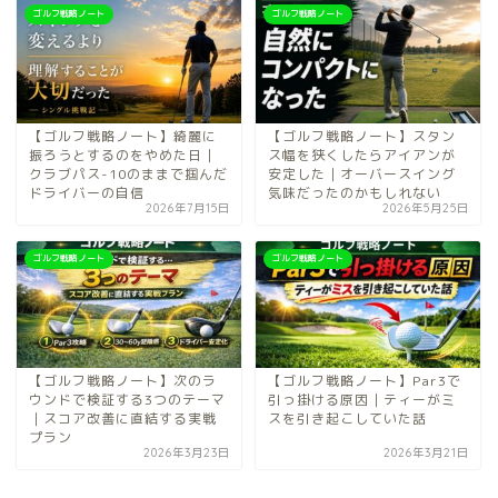
ゴルフ戦略ノート
ゴルフ戦略ノート
【ゴルフ戦略ノート】綺麗に
【ゴルフ戦略ノート】スタン
振ろうとするのをやめた日｜
ス幅を狭くしたらアイアンが
クラブパス-10のままで掴んだ
安定した｜オーバースイング
ドライバーの自信
気味だったのかもしれない
2026年7月15日
2026年5月25日
ゴルフ戦略ノート
ゴルフ戦略ノート
【ゴルフ戦略ノート】次のラ
【ゴルフ戦略ノート】Par3で
ウンドで検証する3つのテーマ
引っ掛ける原因｜ティーがミ
｜スコア改善に直結する実戦
スを引き起こしていた話
プラン
2026年3月23日
2026年3月21日