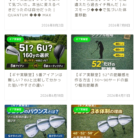
て気づいた。本当に変えるべ
違えたら過去イチ飛んだ｜Ai
きだったのは自分だった｜
スモーク◆◆◆で気づいた体
QUANTUM ◆◆◆ MAX
重移動
2026年8月2日
2026年7月8日
ギア実験室
ギア実験室
【ギヤ実験室】5番アイアンは
【ギア実験室】52°の距離感を
難しい？6Uと比較して分かっ
作る方法｜30〜90ヤードの振
た狙いやすさの違い
り幅別距離表
2026年6月18日
2026年4月11日
ギア実験室
ギア実験室