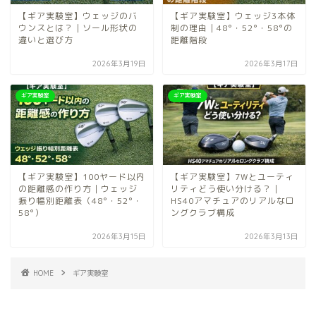
【ギア実験室】ウェッジのバ
【ギア実験室】ウェッジ3本体
ウンスとは？｜ソール形状の
制の理由｜48°・52°・58°の
違いと選び方
距離階段
2026年3月19日
2026年3月17日
ギア実験室
ギア実験室
【ギア実験室】100ヤード以内
【ギア実験室】7Wとユーティ
の距離感の作り方｜ウェッジ
リティどう使い分ける？｜
振り幅別距離表（48°・52°・
HS40アマチュアのリアルなロ
58°）
ングクラブ構成
2026年3月15日
2026年3月13日
HOME
ギア実験室