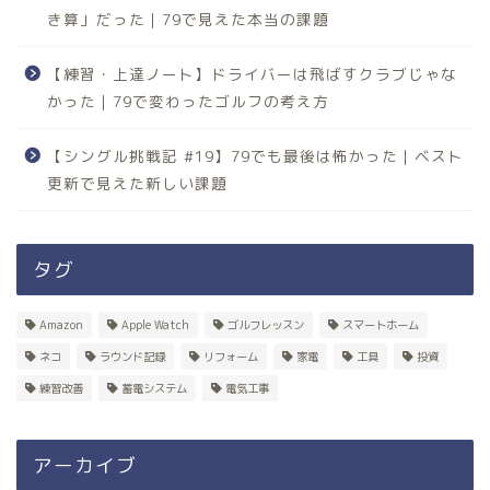
き算」だった｜79で見えた本当の課題
【練習・上達ノート】ドライバーは飛ばすクラブじゃな
かった｜79で変わったゴルフの考え方
【シングル挑戦記 #19】79でも最後は怖かった｜ベスト
更新で見えた新しい課題
タグ
Amazon
Apple Watch
ゴルフレッスン
スマートホーム
ネコ
ラウンド記録
リフォーム
家電
工具
投資
練習改善
蓄電システム
電気工事
アーカイブ