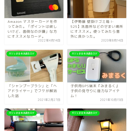
Amazon マスターカードを作
【伊勢藤 壁掛けゴミ箱 I-
ってみた。「ポイントは欲し
525】洗面所などのせまい場所
いけど、面倒なのが嫌」な方
にオススメ。使ってみたら意
にオススメなカード。
外に良かった。
2022年4月14日
2020年8月14日
ガジュまる生活過去ログ
ガジュまる生活過去ログ
「シャンプーブラシ」と「ヘ
子供用GPS端末『みまるく』
アドライヤー」でフケが解消
子供の見守りに強力なアイテ
した話
ム！
2021年2月27日
2021年10月15日
ガジュまる生活過去ログ
ガジュまる生活過去ログ