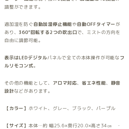
調整ができます。
過加湿を防ぐ
自動加湿停止機能
や
自動OFFタイマー
が
あり、
360°回転する2つの吹出口
で、ミストの方向を
自由に調節可能。
表示はLEDデジタル
パネルで全ての本体操作が可能な
フ
ルリモコン式
。
その他の機能として、
アロマ対応
、
省エネ性能
、
静音
設計
などがあります。
【カラー】
ホワイト、グレー、ブラック、パープル
【サイズ】
本体…約 幅25.6×奥行20.0×高さ34㎝ ・