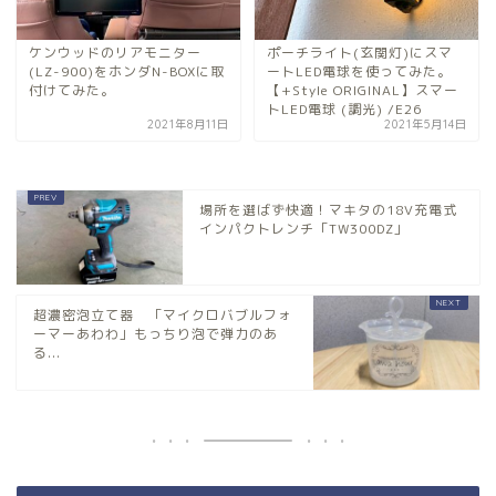
ケンウッドのリアモニター
ポーチライト(玄関灯)にスマ
(LZ-900)をホンダN-BOXに取
ートLED電球を使ってみた。
付けてみた。
【+Style ORIGINAL】スマー
トLED電球 (調光) /E26
2021年8月11日
2021年5月14日
場所を選ばず快適！マキタの18V充電式
インパクトレンチ「TW300DZ」
超濃密泡立て器 「マイクロバブルフォ
ーマーあわわ」もっちり泡で弾力のあ
る...