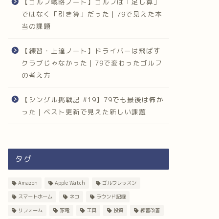
【ゴルフ戦略ノート】ゴルフは「足し算」
ではなく「引き算」だった｜79で見えた本
当の課題
【練習・上達ノート】ドライバーは飛ばす
クラブじゃなかった｜79で変わったゴルフ
の考え方
【シングル挑戦記 #19】79でも最後は怖か
った｜ベスト更新で見えた新しい課題
タグ
Amazon
Apple Watch
ゴルフレッスン
スマートホーム
ネコ
ラウンド記録
リフォーム
家電
工具
投資
練習改善