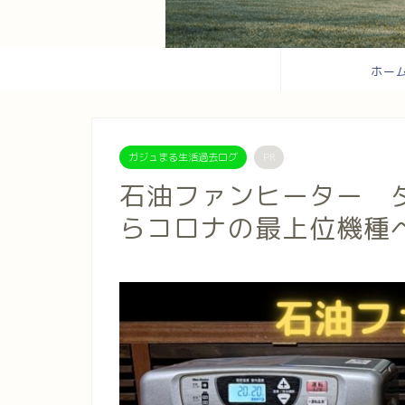
ホー
ガジュまる生活過去ログ
PR
石油ファンヒーター 
らコロナの最上位機種