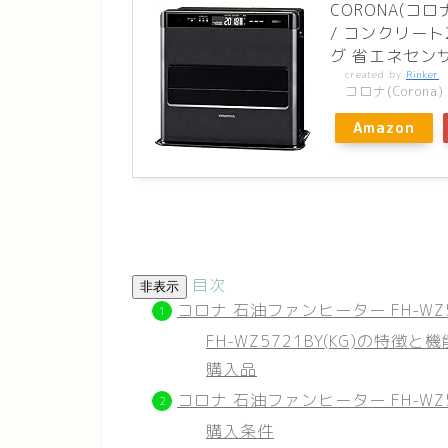
CORONA(コ
/ コンクリート
グ 省エネセンサー
created by
Rinker
コロナ(Corona)
Amazon
目次
非表示
コロナ 石油ファンヒーター FH-WZ5
FH-WZ5721BY(KG)の特徴と機
購入品
コロナ 石油ファンヒーター FH-WZ5
購入条件