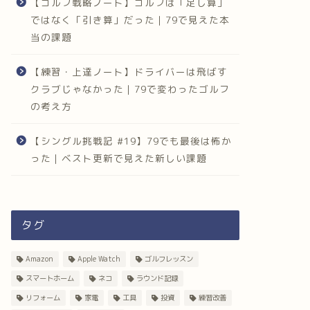
【ゴルフ戦略ノート】ゴルフは「足し算」
ではなく「引き算」だった｜79で見えた本
当の課題
【練習・上達ノート】ドライバーは飛ばす
クラブじゃなかった｜79で変わったゴルフ
の考え方
【シングル挑戦記 #19】79でも最後は怖か
った｜ベスト更新で見えた新しい課題
タグ
Amazon
Apple Watch
ゴルフレッスン
スマートホーム
ネコ
ラウンド記録
リフォーム
家電
工具
投資
練習改善