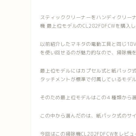
スティッククリーナーをハンディクリー
機 最上位モデルのCL282FDFCWを購入
以前紹介したマキタの電動工具と同じ18
を使い回せるのが魅力的なので、掃除機
最上位モデルにはカプセル式と紙パック
タッチメントが標準で付属しているモデ
そのため最上位モデルはこの４種類から
この中から選んだのは、紙パック式のサ
今回はこの掃除機CL282FDFCWをレ