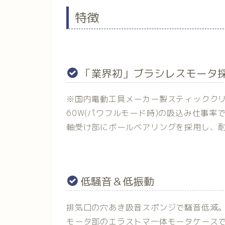
特徴
「業界初」ブラシレスモータ
※国内電動工具メーカー製スティッククリー
60W(パワフルモード時)の吸込み仕事率
軸受け部にボールベアリングを採用し、耐
低騒音＆低振動
排気口の穴あき吸音スポンジで騒音低減
モータ部のエラストマ一体モータケース