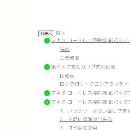
目次
非表示
マキタ コードレス掃除機 紙パック式
特徴
主要機能
紙パック式とカップ式の比較
比較表
ロック付サイクロンアタッチメ
マキタ コードレス掃除機 紙パック式
マキタ コードレス掃除機 紙パック式
1．バッテリーが使い回しでき
2．手軽に掃除が出来る
3．ゴミ捨てが楽