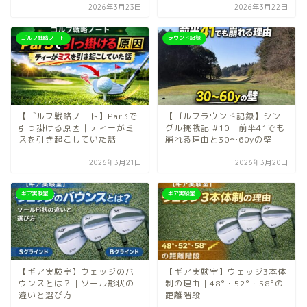
2026年3月23日
2026年3月22日
ゴルフ戦略ノート
ラウンド記録
【ゴルフ戦略ノート】Par3で
【ゴルフラウンド記録】シン
引っ掛ける原因｜ティーがミ
グル挑戦記 #10｜前半41でも
スを引き起こしていた話
崩れる理由と30〜60yの壁
2026年3月21日
2026年3月20日
ギア実験室
ギア実験室
【ギア実験室】ウェッジのバ
【ギア実験室】ウェッジ3本体
ウンスとは？｜ソール形状の
制の理由｜48°・52°・58°の
違いと選び方
距離階段