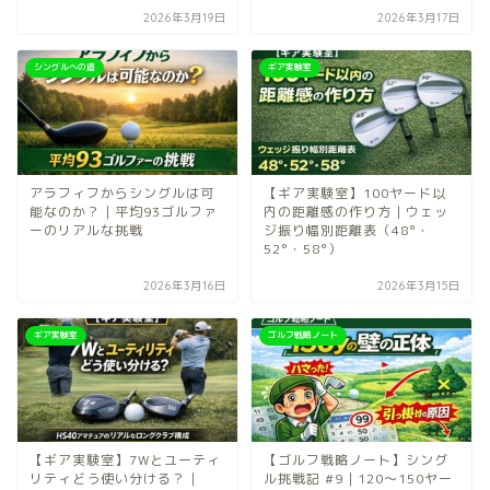
2026年3月19日
2026年3月17日
シングルへの道
ギア実験室
アラフィフからシングルは可
【ギア実験室】100ヤード以
能なのか？｜平均93ゴルファ
内の距離感の作り方｜ウェッ
ーのリアルな挑戦
ジ振り幅別距離表（48°・
52°・58°）
2026年3月16日
2026年3月15日
ギア実験室
ゴルフ戦略ノート
【ギア実験室】7Wとユーティ
【ゴルフ戦略ノート】シング
リティどう使い分ける？｜
ル挑戦記 #9｜120〜150ヤー