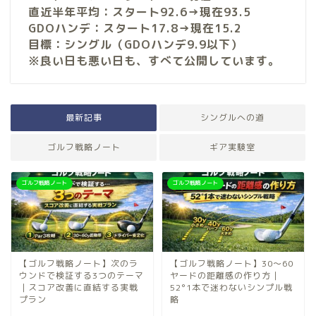
直近半年平均：スタート92.6→現在93.5
GDOハンデ：スタート17.8→現在15.2
目標：シングル（GDOハンデ9.9以下）
※良い日も悪い日も、すべて公開しています。
最新記事
シングルへの道
ゴルフ戦略ノート
ギア実験室
ゴルフ戦略ノート
ゴルフ戦略ノート
【ゴルフ戦略ノート】次のラ
【ゴルフ戦略ノート】30〜60
ウンドで検証する3つのテーマ
ヤードの距離感の作り方｜
｜スコア改善に直結する実戦
52°1本で迷わないシンプル戦
プラン
略